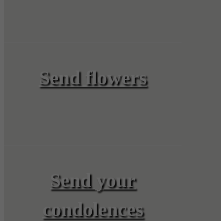
Send flowers
Send your
condolences