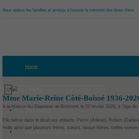
Nous aidons les familles et ami(e)s à honorer la mémoire des êtres chers
Home
Obituary
Mme Marie-Reine Côté-Boissé 1936-202
À la Maison Au Diapason de Bromont, le 20 février 2026, à l’âge 
Aquamation
Elle laisse dans le deuil ses enfants: Pierre (Arlene), Robert (Darle
Holly ainsi que plusieurs frères, sœurs, beaux-frères, belles-soeurs
What to do in case of death