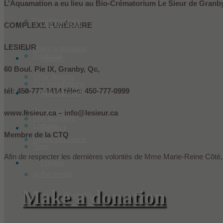
L’Aquamation a eu lieu au Bio-Crématorium Le Sieur de Granby
Condoleances
Our services
COMPLEXE FUNÉRAIRE
LESIEUR
Make a donation
Products
Historic
60 Boul. Pie IX, Granby, Qc,
Offer flowers
Our installations
Les Le Sieur innovent
tél: 450-777-1414 télec: 450-777-0999
Ressources
Prearranged
www.lesieur.ca – info@lesieur.ca
The founders
Lodging
Contact
Membre de la CTQ
Death insurance
Team
Afin de respecter les dernières volontés de Mme Marie-Reine Côté, il
English
In the media
Make a donation
Français
(
French
)