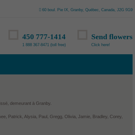
60 boul. Pie IX, Granby, Québec, Canada, J2G 9G9
450 777-1414
Send flowers
1 888 367-8471 (toll free)
Click here!
oissé, demeurant à Granby.
mee, Patrick, Alysia, Paul, Gregg, Olivia, Jamie, Bradley, Corey,