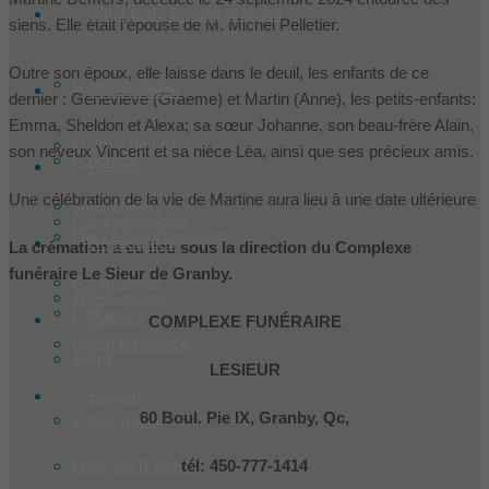
What to do in case of death
siens. Elle était l’épouse de M. Michel Pelletier.
Outre son époux, elle laisse dans le deuil, les enfants de ce
Condoleances
Our services
dernier : Geneviève (Graeme) et Martin (Anne), les petits-enfants:
Emma, Sheldon et Alexa; sa sœur Johanne, son beau-frère Alain,
Make a donation
son neveux Vincent et sa nièce Léa, ainsi que ses précieux amis.
Products
Historic
Une célébration de la vie de Martine aura lieu à une date ultérieure
Offer flowers
Our installations
Les Le Sieur innovent
Ressources
La crémation a eu lieu sous la direction du Complexe
funéraire Le Sieur de Granby.
Prearranged
The founders
Lodging
Contact
COMPLEXE FUNÉRAIRE
Death insurance
Team
LESIEUR
English
60 Boul. Pie IX, Granby, Qc,
In the media
tél: 450-777-1414
Français
(
French
)