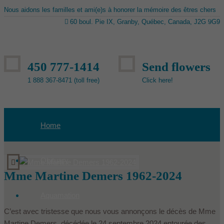
Nous aidons les familles et ami(e)s à honorer la mémoire des êtres chers
60 boul. Pie IX, Granby, Québec, Canada, J2G 9G9
450 777-1414
Send flowers
1 888 367-8471 (toll free)
Click here!
Home
Obituary
Mme Martine Demers 1962-2024
Aquamation
C’est avec tristesse que nous vous annonçons le décès de Mme
Martine Demers, décédée le 24 septembre 2024 entourée des