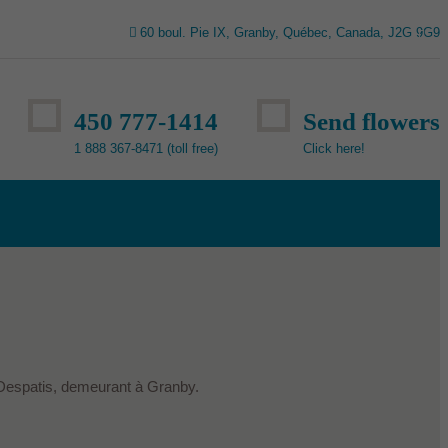
60 boul. Pie IX, Granby, Québec, Canada, J2G 9G9
450 777-1414
Send flowers
1 888 367-8471 (toll free)
Click here!
 Despatis, demeurant à Granby.