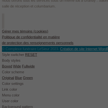
Nous offrons tous les services sous un même toit à Granby : Salons
salle de réception et columbarium.
Gérer mes témoins (cookies)
Politique de confidentialité en matière
de protection des renseignements personnels
© Complexe funéraire LeSieur 2023.
Création de site Internet Word
Style switcher
RESET
Body styles
Boxed
Wide
Fullwide
Color scheme
Original
Blue
Green
Color settings
Link color
Menu color
User color
Background pattern