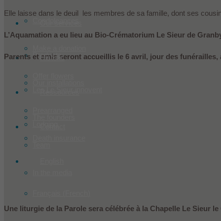
Elle laisse dans le deuil les membres de sa famille, dont ses cous
Condoleances
Our services
L’Aquamation a eu lieu au Bio-Crématorium Le Sieur de Granby
Make a donation
Products
Parents et amis seront accueillis le 6 avril, jour des funéraille
Historic
Offer flowers
Our installations
Les Le Sieur innovent
Ressources
Prearranged
The founders
Lodging
Contact
Death insurance
Team
English
In the media
Français
(
French
)
Une liturgie de la Parole sera célébrée à la Chapelle Le Sieur le 6