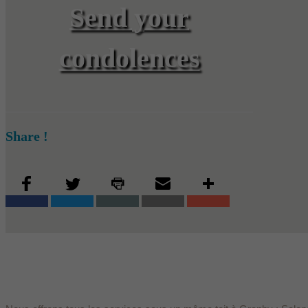
Send your
condolences
Share !