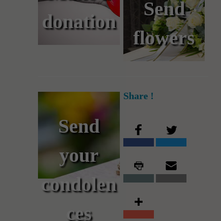
Send
donation
flowers
Share !
Send
your
condolen
ces