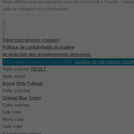
Nous offrons tous les services sous un même toit à Granby : Salons
salle de réception et columbarium.
Gérer mes témoins (cookies)
Politique de confidentialité en matière
de protection des renseignements personnels
© Complexe funéraire LeSieur 2023.
Création de site Internet Word
Style switcher
RESET
Body styles
Boxed
Wide
Fullwide
Color scheme
Original
Blue
Green
Color settings
Link color
Menu color
User color
Background pattern