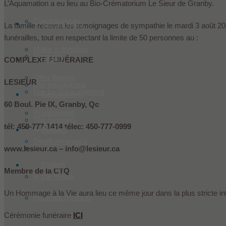
L’Aquamation a eu lieu au Bio-Crématorium Le Sieur de Granby.
Condoleances
Our services
La famille recevra les témoignages de sympathie le mardi 3 août 202
funérailles, tout en respectant la limite de 50 personnes au :
Make a donation
Products
Historic
COMPLEXE FUNÉRAIRE
Offer flowers
LESIEUR
Our installations
Les Le Sieur innovent
Ressources
60 Boul. Pie IX, Granby, Qc
Prearranged
The founders
tél: 450-777-1414 télec: 450-777-0999
Lodging
Contact
Death insurance
Team
www.lesieur.ca – info@lesieur.ca
English
Membre de la CTQ
In the media
Un Hommage à la Vie aura lieu ce même jour dans la plus stricte intim
Français
(
French
)
Cérémonie funéraire
ICI