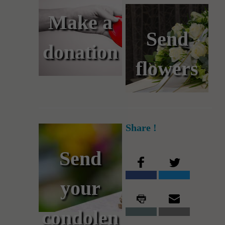
Make a
Send
donation
flowers
Share !
Send
your
condolen