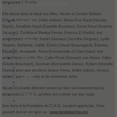
demeurant à Granby.
What to do in case of death
Elle laisse dans le deuil ses filles: Nicole et Ginette Bédard
(Claude Perras); ses petits-enfants: Marie-Ève Naud (Nicolas
Condoleances
Our services
Doyle), Jonathan Naud (Danielle Boudrias), David Naud (Noémie
Jacques), Cynthia et Bianka Perras (Hamza El Kortbi); ses
Make a donation
Products
arrière-petits-enfants: Sarah Girouard (Jacinthe Gingras), Lydie-
Historic
Shalom, Néhémie, Joëlle, Élisée (Josué Beauregard), Étienne,
Offer flowers
Élisabeth, Annabelle, Rose-Emmanuelle et Clara Naud; une
Our installations
Les Le Sieur innovent
arrière-arrière-petite-fille: Callie-Rose Girouard; ses frères: Gilles
Ressources
(Gisèle Bouchard), Germain (Bernadette Denis), Robert (Mariette
Prearranged
Doiron) ainsi que plusieurs beaux-frères, belles-sœurs, neveux,
The founders
Lodging
Contact
nièces, autres parents et de nombreux amis.
Death insurance
Team
Nicole et Ginette désirent remercier bien sincèrement tout le
personnel du C.H.G. qu’elles ont croisée sur leur route.
English
In the media
Des dons à la Fondation du C.H.G. seraient appréciés. Vous
Français
(
French
)
pouvez donner en ligne au :
www.fondationchg.org