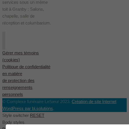
services sous un même
toit à Granby : Salons,
chapelle, salle de
réception et columbarium.
Gérer mes témoins
(cookies)
Politique de confidentialité
en matière
de protection des
renseignements
personnels
© Complexe funéraire LeSieur 2023.
Création de site Internet
WordPress par bl.solutions
.
Style switcher
RESET
Body styles