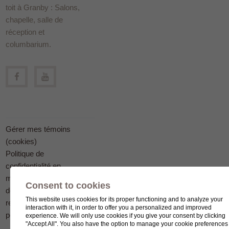
toit à Granby : Salons,
chapelle, salle de
réception et
columbarium.
Gérer mes témoins
(cookies)
Politique de
confidentialité en
matière
Consent to cookies
de protection des
This website uses cookies for its proper functioning and to analyze your
renseignements
interaction with it, in order to offer you a personalized and improved
personnels
experience. We will only use cookies if you give your consent by clicking
"Accept All". You also have the option to manage your cookie preferences