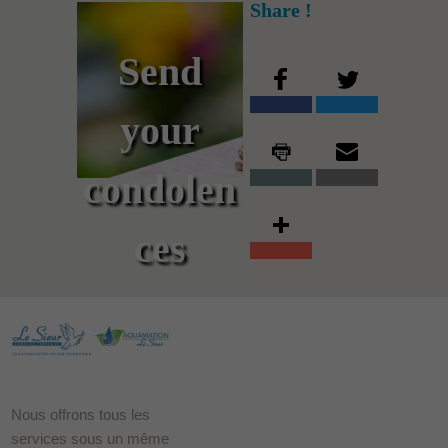
Share !
Send
your
condolen
ces
Nous offrons tous les
services sous un même