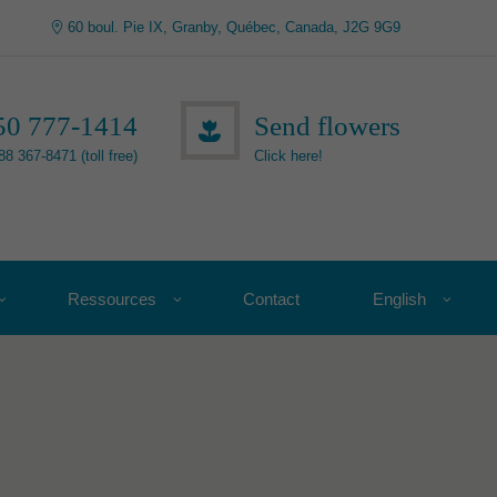
60 boul. Pie IX, Granby, Québec, Canada, J2G 9G9
50 777-1414
Send flowers
88 367-8471 (toll free)
Click here!
Ressources
Contact
English