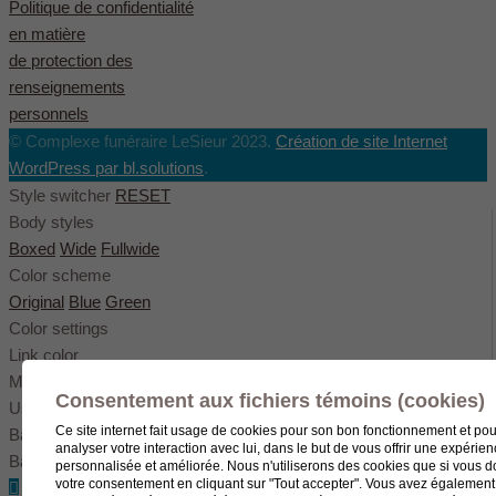
Politique de confidentialité
en matière
de protection des
renseignements
personnels
© Complexe funéraire LeSieur 2023.
Création de site Internet
WordPress par bl.solutions
.
Style switcher
RESET
Body styles
Boxed
Wide
Fullwide
Color scheme
Original
Blue
Green
Color settings
Link color
Menu color
Consentement aux fichiers témoins (cookies)
User color
Ce site internet fait usage de cookies pour son bon fonctionnement et pou
Background pattern
analyser votre interaction avec lui, dans le but de vous offrir une expérie
Background image
personnalisée et améliorée. Nous n'utiliserons des cookies que si vous 
votre consentement en cliquant sur "Tout accepter". Vous avez également