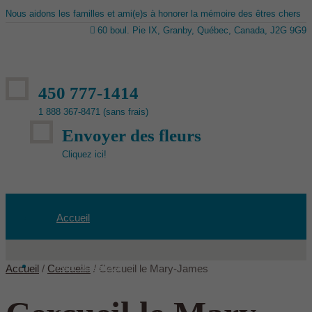
Nous aidons les familles et ami(e)s à honorer la mémoire des êtres chers
60 boul. Pie IX, Granby, Québec, Canada, J2G 9G9
450 777-1414
1 888 367-8471 (sans frais)
Envoyer des fleurs
Cliquez ici!
Accueil
Avis de décès
Accueil
/
Cercueils
/ Cercueil le Mary-James