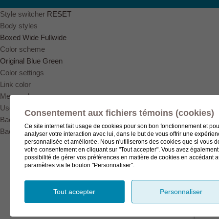
Style switcher
RESET
Body styles
Boxed
Wide
Fullwide
Color scheme
Original
Blue
Green
Color settings
Link color
Menu color
User color
Consentement aux fichiers témoins (cookies)
Background pattern
Ce site internet fait usage de cookies pour son bon fonctionnement et pou
Background image
analyser votre interaction avec lui, dans le but de vous offrir une expérie
personnalisée et améliorée. Nous n'utiliserons des cookies que si vous 
votre consentement en cliquant sur "Tout accepter". Vous avez également
possibilité de gérer vos préférences en matière de cookies en accédant 
paramètres via le bouton "Personnaliser".
Tout accepter
Personnaliser