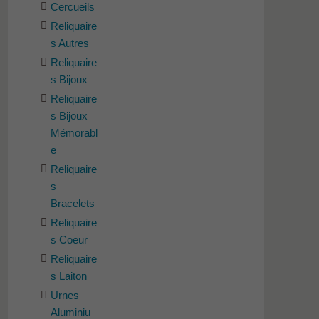
Cercueils
Reliquaire
s Autres
Reliquaire
s Bijoux
Reliquaire
s Bijoux
Mémorabl
e
Reliquaire
s
Bracelets
Reliquaire
s Coeur
Reliquaire
s Laiton
Urnes
Aluminiu