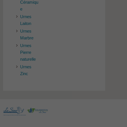
Céramiqu
e
Urnes
Laiton
Urnes
Marbre
Urnes
Pierre
naturelle
Urnes
Zinc