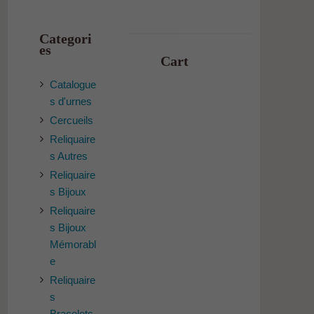
Categori
es
Cart
Catalogue
s d'urnes
Cercueils
Reliquaire
s Autres
Reliquaire
s Bijoux
Reliquaire
s Bijoux
Mémorabl
e
Reliquaire
s
Bracelets