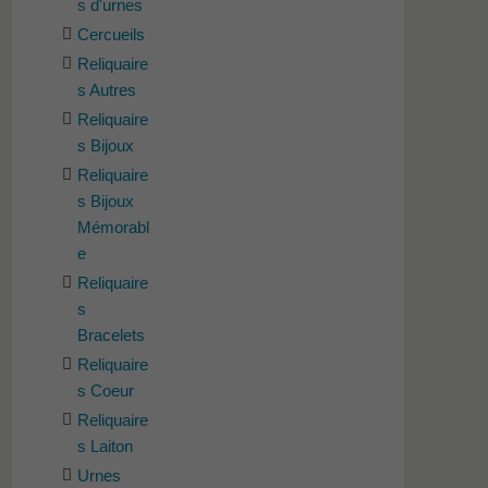
s d'urnes
Cercueils
Reliquaire
s Autres
Reliquaire
s Bijoux
Reliquaire
s Bijoux
Mémorabl
e
Reliquaire
s
Bracelets
Reliquaire
s Coeur
Reliquaire
s Laiton
Urnes