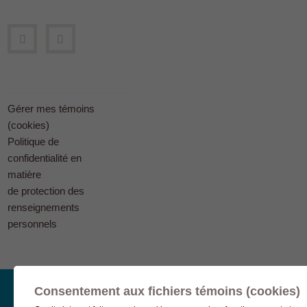
Gérer mes témoins
(cookies)
Politique de
confidentialité en
matière
de protection des
renseignements
personnels
Consentement aux fichiers témoins (cookies)
© Complexe funéraire LeSieur 2023.
Création de site Internet