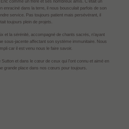
in Éric comme un frère et ses nombreux amis. C’était un
 enraciné dans la terre, il nous bousculait parfois de son
 rendre service. Pas toujours patient mais persévérant, il
ait toujours plein de projets.
aix et la sérénité, accompagné de chants sacrés, n’ayant
que sous-jacente affectant son système immunitaire. Nous
i car il est venu nous le faire savoir.
 Sutton et dans le cœur de ceux qui l’ont connu et aimé en
ne grande place dans nos cœurs pour toujours.