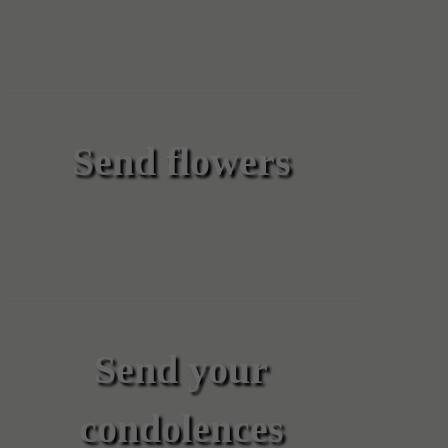
Send flowers
Send your
condolences