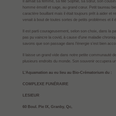
Il aimait sa femme, sa fille Sophie, sa sœur, son cous
homme émotif et sage, au grand cœur. Petit taureau bien
caractère bouillant mais il était toujours prêt à aider et
venait à bout de toutes sortes de petits problèmes et il ét
Il est parti courageusement, selon son choix, dans la p
pas pu vaincre la covid, à cause d’une maladie chroni
savons que son passage dans l’énergie s’est bien accompl
Il laisse un grand vide dans notre petite communauté de
plusieurs endroits du monde. Son souvenir occupera u
L’Aquamation au eu lieu au Bio-Crématorium du :
COMPLEXE FUNÉRAIRE
LESIEUR
60 Boul. Pie IX, Granby, Qc,