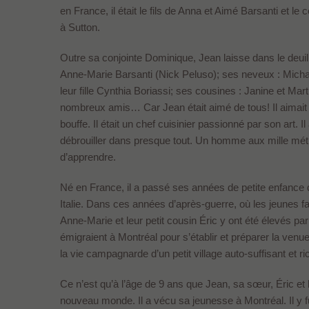
en France, il était le fils de Anna et Aimé Barsanti et
à Sutton.
Outre sa conjointe Dominique, Jean laisse dans le deuil
Anne-Marie Barsanti (Nick Peluso); ses neveux : Michae
leur fille Cynthia Boriassi; ses cousines : Janine et Mar
nombreux amis… Car Jean était aimé de tous! Il aimait la
bouffe. Il était un chef cuisinier passionné par son art. Il
débrouiller dans presque tout. Un homme aux mille métie
d’apprendre.
Né en France, il a passé ses années de petite enfance dan
Italie. Dans ces années d’après-guerre, où les jeunes fam
Anne-Marie et leur petit cousin Éric y ont été élevés p
émigraient à Montréal pour s’établir et préparer la venue 
la vie campagnarde d’un petit village auto-suffisant et ri
Ce n’est qu’à l’âge de 9 ans que Jean, sa sœur, Éric et
nouveau monde. Il a vécu sa jeunesse à Montréal. Il y fut