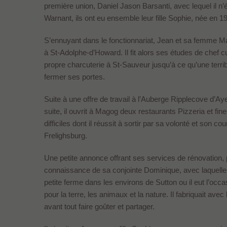
première union, Daniel Jason Barsanti, avec lequel il 
Warnant, ils ont eu ensemble leur fille Sophie, née en 1
S’ennuyant dans le fonctionnariat, Jean et sa femme Mari
à St-Adolphe-d’Howard. Il fit alors ses études de chef cui
propre charcuterie à St-Sauveur jusqu’à ce qu’une terribl
fermer ses portes.
Suite à une offre de travail à l’Auberge Ripplecove d’Aye
suite, il ouvrit à Magog deux restaurants Pizzeria et fin
difficiles dont il réussit à sortir par sa volonté et son c
Frelighsburg.
Une petite annonce offrant ses services de rénovation, paru
connaissance de sa conjointe Dominique, avec laquelle 
petite ferme dans les environs de Sutton ou il eut l’oc
pour la terre, les animaux et la nature. Il fabriquait avec
avant tout faire goûter et partager.