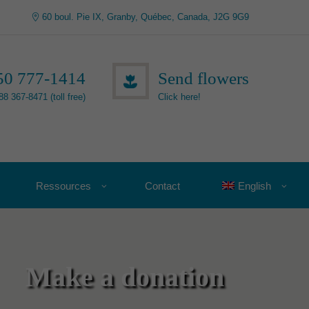
60 boul. Pie IX, Granby, Québec, Canada, J2G 9G9
50 777-1414
Send flowers
88 367-8471 (toll free)
Click here!
Ressources
Contact
English
Make a donation