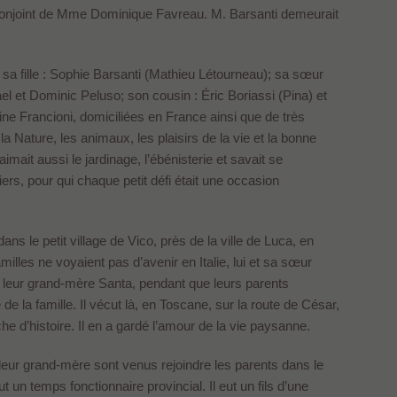
 le conjoint de Mme Dominique Favreau. M. Barsanti demeurait
 sa fille : Sophie Barsanti (Mathieu Létourneau); sa sœur
l et Dominic Peluso; son cousin : Éric Boriassi (Pina) et
tine Francioni, domiciliées en France ainsi que de très
 Nature, les animaux, les plaisirs de la vie et la bonne
 aimait aussi le jardinage, l’ébénisterie et savait se
rs, pour qui chaque petit défi était une occasion
s le petit village de Vico, près de la ville de Luca, en
illes ne voyaient pas d’avenir en Italie, lui et sa sœur
ar leur grand-mère Santa, pendant que leurs parents
de la famille. Il vécut là, en Toscane, sur la route de César,
che d’histoire. Il en a gardé l’amour de la vie paysanne.
 leur grand-mère sont venus rejoindre les parents dans le
 un temps fonctionnaire provincial. Il eut un fils d’une