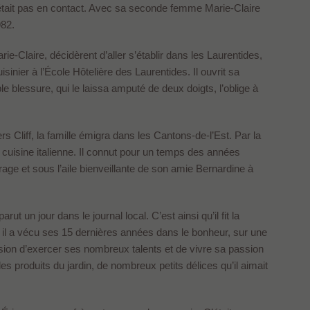
n’était pas en contact. Avec sa seconde femme Marie-Claire
982.
e-Claire, décidèrent d’aller s’établir dans les Laurentides,
sinier à l’École Hôtelière des Laurentides. Il ouvrit sa
e blessure, qui le laissa amputé de deux doigts, l’oblige à
rs Cliff, la famille émigra dans les Cantons-de-l’Est. Par la
e cuisine italienne. Il connut pour un temps des années
ourage et sous l’aile bienveillante de son amie Bernardine à
t un jour dans le journal local. C’est ainsi qu’il fit la
il a vécu ses 15 dernières années dans le bonheur, sur une
casion d’exercer ses nombreux talents et de vivre sa passion
 les produits du jardin, de nombreux petits délices qu’il aimait