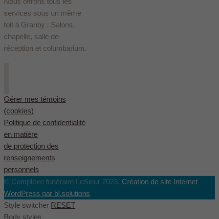
Nous offrons tous les
services sous un même
toit à Granby : Salons,
chapelle, salle de
réception et columbarium.
Gérer mes témoins
(cookies)
Politique de confidentialité
en matière
de protection des
renseignements
personnels
© Complexe funéraire LeSieur 2023.
Création de site Internet
WordPress par bl.solutions
.
Style switcher
RESET
Body styles