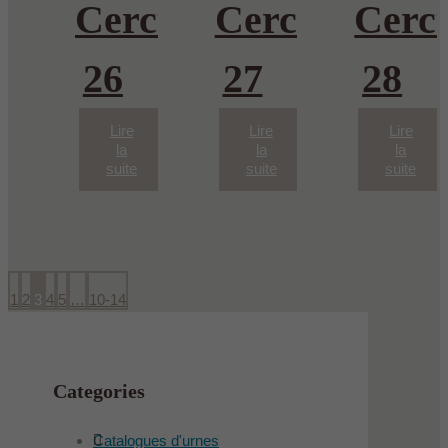
Cercueil-
Cercueil-
Cercu
26
27
28
Lire
Lire
Lire
la
la
la
suite
suite
suite
1
2
3
4
5
…
10-14
Categories
Catalogues d'urnes