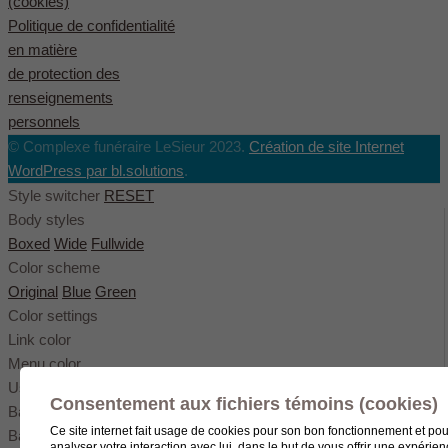
(cookies)
Politique de confidentialité
en matière
de protection des
renseignements
personnels
© Complexe funéraire LeSieur 2023.
Création de site Internet
WordPress par bl.solutions
.
Style switcher
RESET
Body styles
Boxed
Wide
Fullwide
Color scheme
Original
Blue
Green
Color settings
Link color
Menu color
User color
Consentement aux fichiers témoins (cookies)
Background pattern
Ce site internet fait usage de cookies pour son bon fonctionnement et pou
Background image
analyser votre interaction avec lui, dans le but de vous offrir une expérie