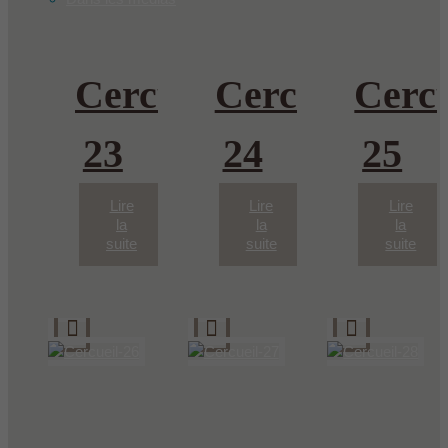
Cercueil-
Cercueil-
Cercu
23
24
25
Lire
Lire
Lire
la
la
la
suite
suite
suite