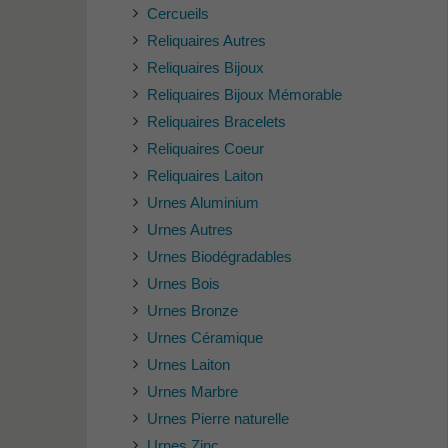
Cercueils
Reliquaires Autres
Reliquaires Bijoux
Reliquaires Bijoux Mémorable
Reliquaires Bracelets
Reliquaires Coeur
Reliquaires Laiton
Urnes Aluminium
Urnes Autres
Urnes Biodégradables
Urnes Bois
Urnes Bronze
Urnes Céramique
Urnes Laiton
Urnes Marbre
Urnes Pierre naturelle
Urnes Zinc